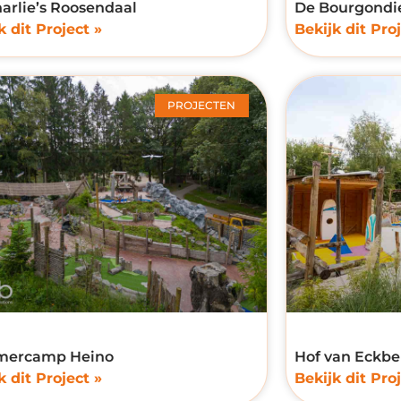
harlie’s Roosendaal
De Bourgondie
k dit Project »
Bekijk dit Proj
PROJECTEN
ercamp Heino
Hof van Eckbe
k dit Project »
Bekijk dit Proj