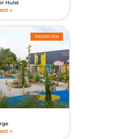
r Hulst
ect »
PROJECTEN
rge
ect »