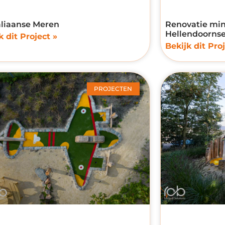
aliaanse Meren
Renovatie min
Hellendoorns
k dit Project »
Bekijk dit Proj
PROJECTEN