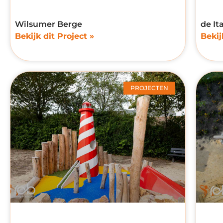
Wilsumer Berge
de It
Bekijk dit Project »
Bekij
PROJECTEN