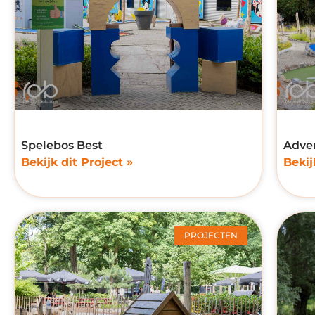
Spelebos Best
Adve
Bekijk dit Project »
Bekij
PROJECTEN