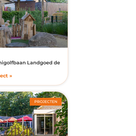
nigolfbaan Landgoed de
ect »
PROJECTEN