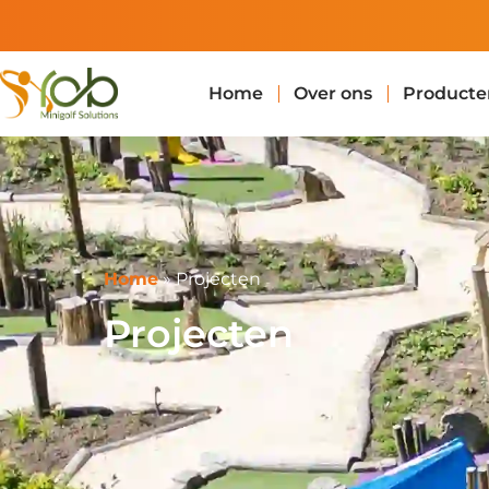
Op maat gemaakte
minigolf banen
Home
Over ons
Producte
Home
»
Projecten
Projecten