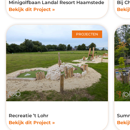
Minigolfbaan Landal Resort Haamstede
Bij C
Bekijk dit Project »
Bekij
PROJECTEN
Recreatie ’t Lohr
Summ
Bekijk dit Project »
Bekij