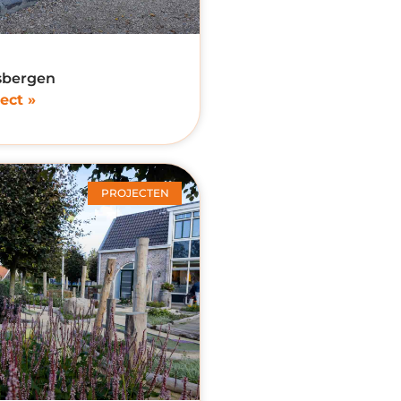
sbergen
ect »
PROJECTEN