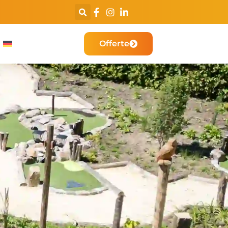
De nummer 1 minigolf bouwer
van de BeNeLux
Offerte