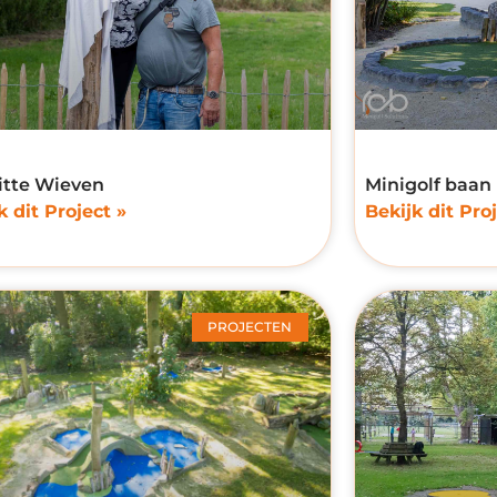
itte Wieven
Minigolf baan 
k dit Project »
Bekijk dit Proj
PROJECTEN