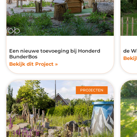
Een nieuwe toevoeging bij Honderd
de W
BunderBos
Bekij
Bekijk dit Project »
PROJECTEN