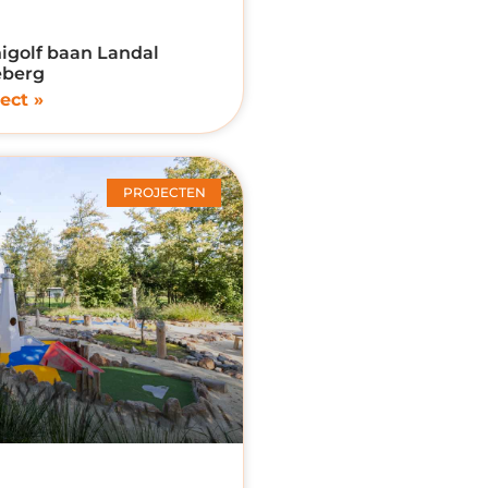
igolf baan Landal
eberg
ect »
PROJECTEN