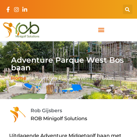
Adventure Parque West Bos
baan
Home
»
Adventure Parque West Bos baan
Rob Gijsbers
ROB Minigolf Solutions
Uitdagende Adventure Midgetgolf baan met