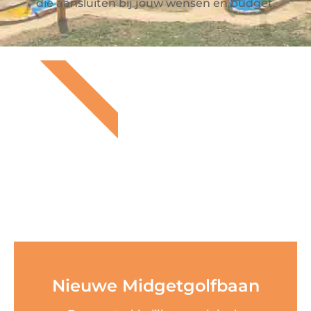
die aansluiten bij jouw wensen en budget.
NIEUW
Nieuwe Midgetgolfbaan