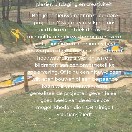
plezier, uitdaging en creativiteit.
Ben je benieuwd naar onze eerdere
projecten? Neem een kijkje in ons
portfolio en ontdek de diverse
minigolfbanen die wij hebben geleverd.
Laat je inspireren door innovatieve
ontwerpen, thematische elementen en
hoogwaardige afwerkingen die
bijdragen aan een onvergetelijke
spelervaring. Of je nu een nieuwe baan
wilt laten bouwen of een bestaande
baan wilt vernieuwen, onze
gerealiseerde projecten geven je een
goed beeld van de eindeloze
mogelijkheden die ROB Minigolf
Solutions biedt.