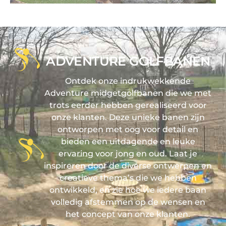
ADVENTURE GOLFBANEN
Ontdek onze indrukwekkende
Adventure midgetgolfbanen die we met
trots eerder hebben gerealiseerd voor
onze klanten. Deze unieke banen zijn
ontworpen met oog voor detail en
bieden een uitdagende en leuke
ervaring voor jong en oud. Laat je
inspireren door de diverse ontwerpen en
creatieve thema’s die we hebben
ontwikkeld, en zie hoe we iedere baan
volledig afstemmen op de wensen en
het concept van onze klanten.