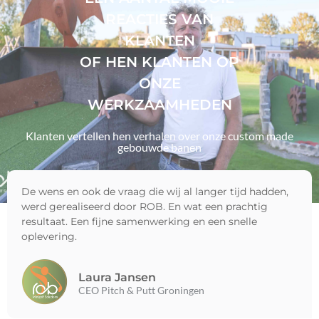
REACTIES VAN
KLANTEN
OF HEN KLANTEN OP
ONZE
WERKZAAMHEDEN
Klanten vertellen hen verhalen over onze custom made
gebouwde banen
De wens en ook de vraag die wij al langer tijd hadden,
werd gerealiseerd door ROB. En wat een prachtig
resultaat. Een fijne samenwerking en een snelle
oplevering.
Laura Jansen
CEO Pitch & Putt Groningen