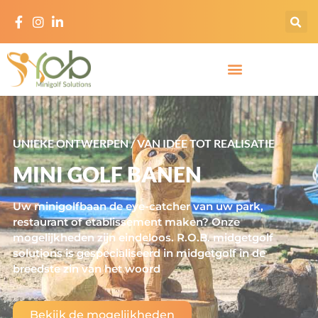
UNIEKE ONTWERPEN / VAN IDEE TOT REALISATIE
MINI GOLF BANEN
Uw minigolfbaan de eye-catcher van uw park,
restaurant of etablissement maken? Onze
mogelijkheden zijn eindeloos. R.O.B. midgetgolf
solutions is gespecialiseerd in midgetgolf in de
breedste zin van het woord
Bekijk de mogelijkheden