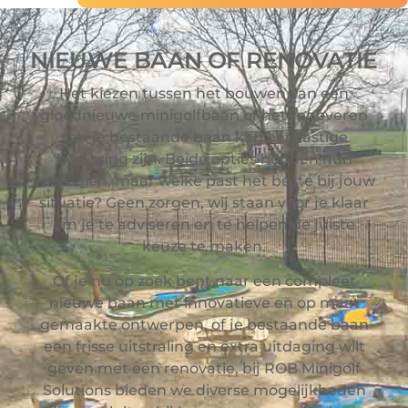
NIEUWE BAAN OF RENOVATIE
Het kiezen tussen het bouwen van een
gloednieuwe minigolfbaan of het renoveren
van je bestaande baan kan een lastige
beslissing zijn. Beide opties hebben hun
voordelen, maar welke past het beste bij jouw
situatie? Geen zorgen, wij staan voor je klaar
om je te adviseren en te helpen de juiste
keuze te maken.
Of je nu op zoek bent naar een compleet
nieuwe baan met innovatieve en op maat
gemaakte ontwerpen, of je bestaande baan
een frisse uitstraling en extra uitdaging wilt
geven met een renovatie, bij ROB Minigolf
Solutions bieden we diverse mogelijkheden