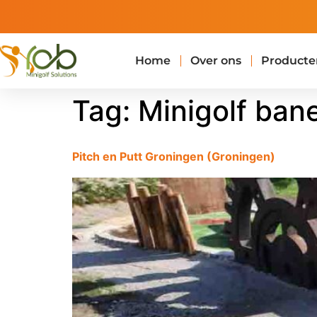
Op maat gemaakte
minigolf banen
Home
Over ons
Producte
Tag:
Minigolf ban
Pitch en Putt Groningen (Groningen)