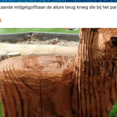
ande midgetgolfbaan de allure terug kreeg die bij het park
)