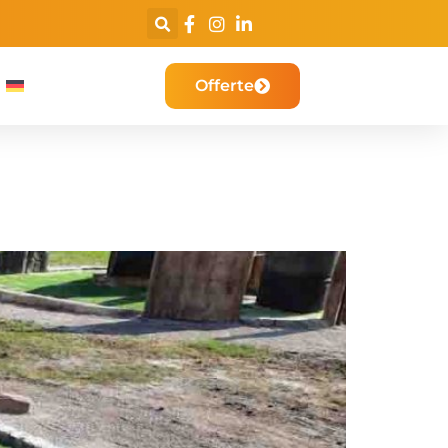
De nummer 1 minigolf bouwer
van de BeNeLux
Offerte