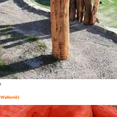
n
 Wallonië)