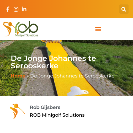
De Jonge Johannes te
Serooskerke
Home
»
De Jonge Johannes te Serooskerke
Rob Gijsbers
ROB Minigolf Solutions