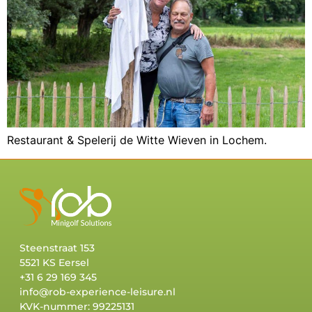
Restaurant & Spelerij de Witte Wieven in Lochem.
Steenstraat 153
5521 KS Eersel
+31 6 29 169 345
info@rob-experience-leisure.nl
KVK-nummer: 99225131