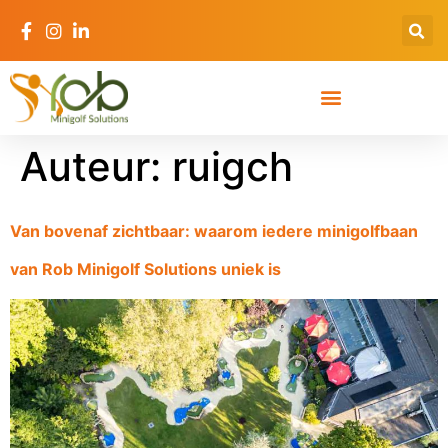
Auteur:
ruigch
Van bovenaf zichtbaar: waarom iedere minigolfbaan
van Rob Minigolf Solutions uniek is