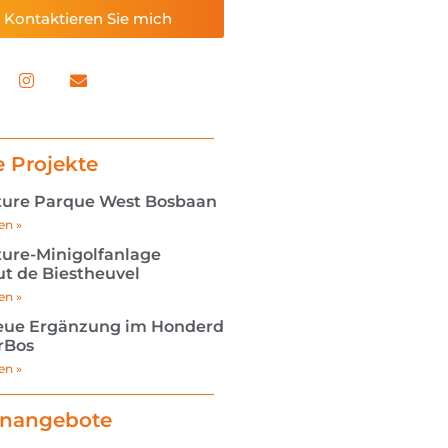
Kontaktieren Sie mich
e Projekte
ure Parque West Bosbaan
en »
ure-Minigolfanlage
t de Biestheuvel
en »
eue Ergänzung im Honderd
rBos
en »
enangebote