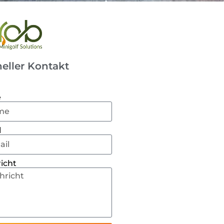
eller Kontakt
e
l
icht