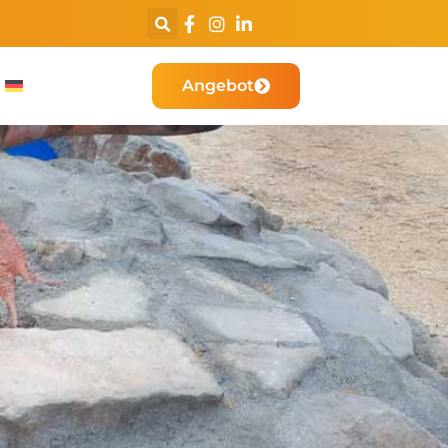
Der führende Minigolf-Anlagenbauer in
den Benelux-Ländern
Angebot