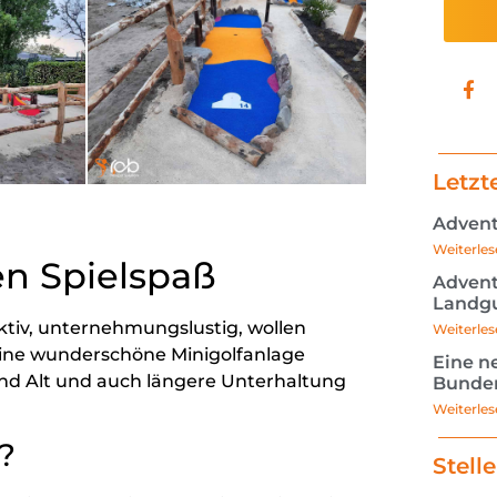
Letzt
Advent
Weiterles
en Spielspaß
Advent
Landgu
ktiv, unternehmungslustig, wollen
Weiterles
ine wunderschöne Minigolfanlage
Eine n
und Alt und auch längere Unterhaltung
Bunde
Weiterles
?
Stell