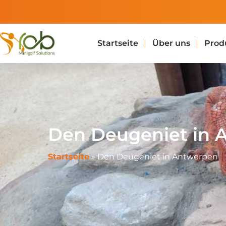
Maßgeschneiderte
Minigolfanlagen
Startseite
Über uns
Prod
Den Deugeniet in 
Startseite
»
Den Deugeniet in Antwerpen